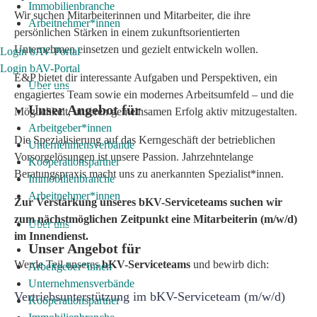
Immobilienbranche
Wir suchen Mitarbeiterinnen und Mitarbeiter, die ihre
Arbeitnehmer*innen
persönlichen Stärken in einem zukunftsorientierten
Unternehmen einsetzen und gezielt entwickeln wollen.
Login bAV-Portal
Login bAV-Portal
E&P bietet dir interessante Aufgaben und Perspektiven, ein
Über uns
engagiertes Team sowie ein modernes Arbeitsumfeld – und die
Unser Angebot für
Möglichkeit, unseren gemeinsamen Erfolg aktiv mitzugestalten.
Arbeitgeber*innen
Die Spezialisierung auf das Kerngeschäft der betrieblichen
Unternehmensverbände
Vorsorgelösungen ist unsere Passion. Jahrzehntelange
Kooperationspartner
Beratungspraxis macht uns zu anerkannten Spezialist*innen.
Immobilienbranche
Arbeitnehmer*innen
Zur Verstärkung unseres bKV-Serviceteams suchen wir
zum nächstmöglichen Zeitpunkt eine Mitarbeiterin (m/w/d)
Über uns
im Innendienst.
Unser Angebot für
Werde Teil unseres
bKV-Serviceteams
und bewirb dich:
Arbeitgeber*innen
Unternehmensverbände
Vertriebsunterstützung im bKV-Serviceteam (m/w/d)
Kooperationspartner