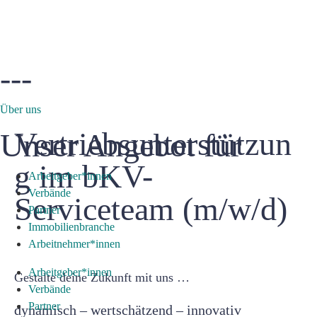
---
Über uns
Vertriebsunterstützun
Unser Angebot für
g im bKV-
Arbeitgeber*innen
Verbände
Serviceteam (m/w/d)
Partner
Immobilienbranche
Arbeitnehmer*innen
Arbeitgeber*innen
Gestalte deine Zukunft mit uns …
Verbände
Partner
dynamisch – wertschätzend – innovativ