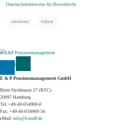
Datenschutzhinweise für Bewerber/in
unbefristet
Vollzeit
nkedin-
Xing
in
E & P Pensionsmanagement GmbH
Beim Strohhause 27 (BTC)
20097 Hamburg
Tel: +49-40-654969-0
Fax: +49-40-654969-34
eMail:
info@EundP.de