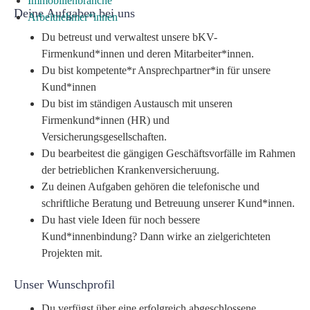
Immobilienbranche
Deine Aufgaben bei uns
Arbeitnehmer*innen
Du betreust und verwaltest unsere bKV-
Firmenkund*innen und deren Mitarbeiter*innen.
Du bist kompetente*r Ansprechpartner*in für unsere
Kund*innen
Du bist im ständigen Austausch mit unseren
Firmenkund*innen (HR) und
Versicherungsgesellschaften.
Du bearbeitest die gängigen Geschäftsvorfälle im Rahmen
der betrieblichen Krankenversicheruung.
Zu deinen Aufgaben gehören die telefonische und
schriftliche Beratung und Betreuung unserer Kund*innen.
Du hast viele Ideen für noch bessere
Kund*innenbindung? Dann wirke an zielgerichteten
Projekten mit.
Unser Wunschprofil
Du verfügst über eine erfolgreich abgeschlossene