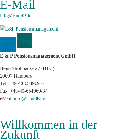
E-Mail
info@EundP.de
nkedin-
Xing
in
E & P Pensionsmanagement GmbH
Beim Strohhause 27 (BTC)
20097 Hamburg
Tel: +49-40-654969-0
Fax: +49-40-654969-34
eMail:
info@EundP.de
Willkommen in der
Zukunft