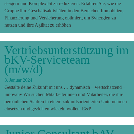
steigern und Komplexität zu reduzieren. Erfahren Sie, wie die
Gruppe ihre Geschäftsaktivitäten in den Bereichen Immobilien,
Finanzierung und Versicherung optimiert, um Synergien zu
nutzen und ihre Agilität zu erhöhen
Vertriebsunterstützung im
bKV-Serviceteam
(m/w/d)
3. Januar 2024
Gestalte deine Zukunft mit uns … dynamisch – wertschätzend –
innovativ Wir suchen Mitarbeiterinnen und Mitarbeiter, die ihre
persönlichen Stärken in einem zukunftsorientierten Unternehmen
einsetzen und gezielt entwickeln wollen. E&P
Junior Consultant bAV