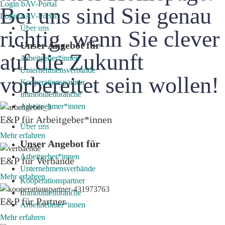
Login bAV-Portal
Bei uns sind Sie genau
Login bAV-Portal
Über uns
richtig, wenn Sie clever
Unser Angebot für
auf die Zukunft
Arbeitgeber*innen
Unternehmensverbände
vorbereitet sein wollen!
Kooperationspartner
Immobilienbranche
Arbeitnehmer*innen
E&P für Arbeitgeber*innen
Über uns
Mehr erfahren
Unser Angebot für
Arbeitgeber*innen
E&P für Verbände
Unternehmensverbände
Mehr erfahren
Kooperationspartner
Immobilienbranche
E&P für Partner
Arbeitnehmer*innen
Mehr erfahren