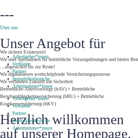
---
Über uns
Unser Angebot für
Wir
sichern
Existenzen!
Arbeitgeber*innen
Wir
sind
Spezialisten
für
betriebliche
Vorsorgelösungen
und
bieten
Ben
Verbände
…abgesichert
bis
zur
Rente!
Partner
Wir
digitalisieren
wertschöpfende
Versicherungsprozesse
Immobilienbranche
Wir
verbinden
Zukunft
mit
Sicherheit​
Arbeitnehmer*innen
Betriebliche Altersvorsorge (bAV) + Betriebliche
Berufsunfähigkeitsversicherung (bBU) + Betriebliche
Arbeitgeber*innen
Krankenversicherung (bKV)
Verbände
Partner
Herzlich willkommen
Immobilienbranche
Arbeitnehmer*innen
auf unserer Homepage.