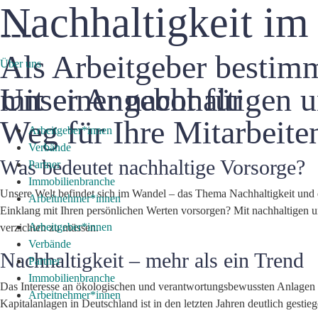
Nachhaltigkeit im
---
Als Arbeitgeber bestimm
Über uns
Unser Angebot für
mit einer nachhaltigen 
Weg für Ihre Mitarbeite
Arbeitgeber*innen
Verbände
Was bedeutet nachhaltige Vorsorge?
Partner
Immobilienbranche
Unsere Welt befindet sich im Wandel – das Thema Nachhaltigkeit un
Arbeitnehmer*innen
Einklang mit Ihren persönlichen Werten vorsorgen? Mit nachhaltigen u
Arbeitgeber*innen
verzichten zu müssen.
Verbände
Nachhaltigkeit – mehr als ein Trend
Partner
Immobilienbranche
Das Interesse an ökologischen und verantwortungsbewussten Anlagen 
Arbeitnehmer*innen
Kapitalanlagen in Deutschland ist in den letzten Jahren deutlich gestieg