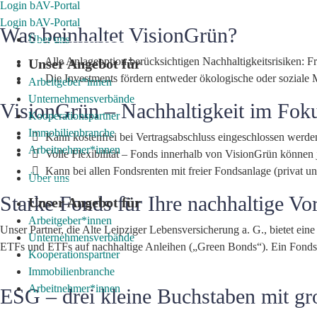
Login bAV-Portal
Login bAV-Portal
Was beinhaltet VisionGrün?
Über uns
Alle Anlageoption berücksichtigen Nachhaltigkeitsrisiken: 
Unser Angebot für
Die Investments fördern entweder ökologische oder soziale M
Arbeitgeber*innen
Unternehmensverbände
VisionGrün – Nachhaltigkeit im Fok
Kooperationspartner
Immobilienbranche
Kann kostenfrei bei Vertragsabschluss eingeschlossen werde
Arbeitnehmer*innen
Volle Flexibilität – Fonds innerhalb von VisionGrün können
Kann bei allen Fondsrenten mit freier Fondsanlage (privat 
Über uns
Starke Fonds für Ihre nachhaltige Vo
Unser Angebot für
Arbeitgeber*innen
Unser Partner, die Alte Leipziger Lebensversicherung a. G., bietet ei
Unternehmensverbände
ETFs und ETFs auf nachhaltige Anleihen („Green Bonds“). Ein Fondswe
Kooperationspartner
Immobilienbranche
Arbeitnehmer*innen
ESG – drei kleine Buchstaben mit g